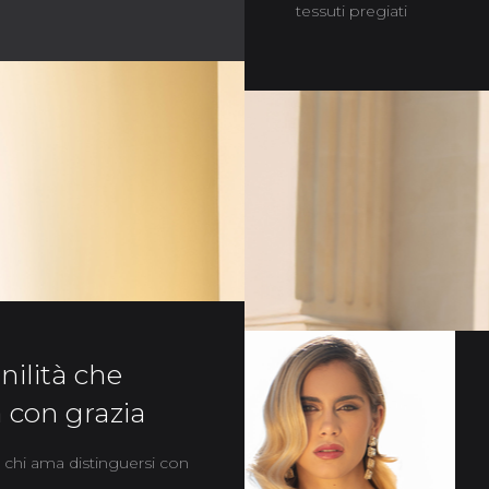
tessuti pregiati
ilità che
 con grazia
 chi ama distinguersi con