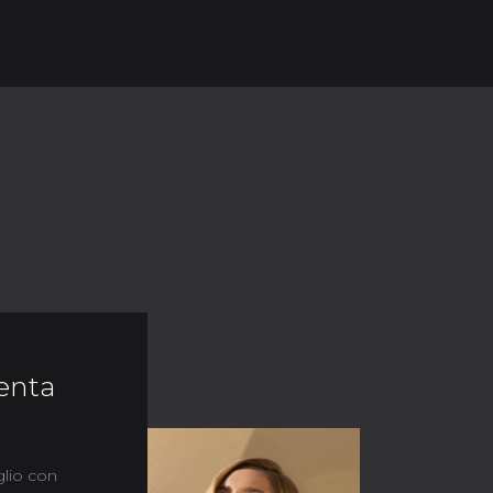
venta
glio con