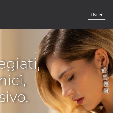
Home
egiati,
nici,
sivo.