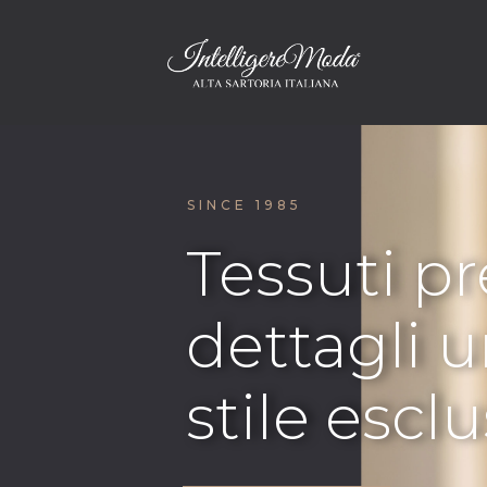
SINCE 1985
Tessuti pr
dettagli u
stile esclu