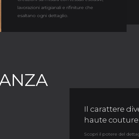
lavorazioni artigianali e rifiniture che
esaltano ogni dettaglio.
GANZA
Il carattere di
haute couture
Scopri il potere del detta