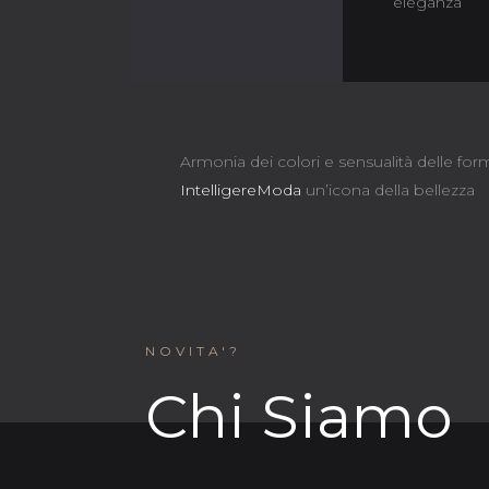
eleganza
Armonia dei colori e sensualità delle f
IntelligereModa
un’icona della bellezza
NOVITA'?
Chi Siamo