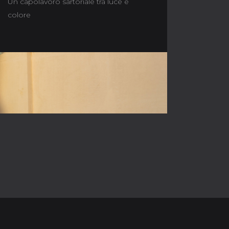
Un capolavoro sartoriale tra luce e
colore